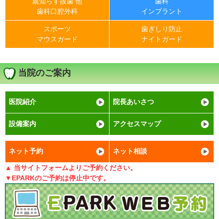
親知らず抜歯 他
歯科
歯科口腔外科
インプラント
スポーツ
歯ぎしり防止
マウスガード
ナイトガード
当院のご案内
医院紹介
院長あいさつ
設備案内
アクセスマップ
ネット予約
ネット相談
▲ 当サイトフォームよりご予約ください。
▼EPARKのご予約は停止中です。