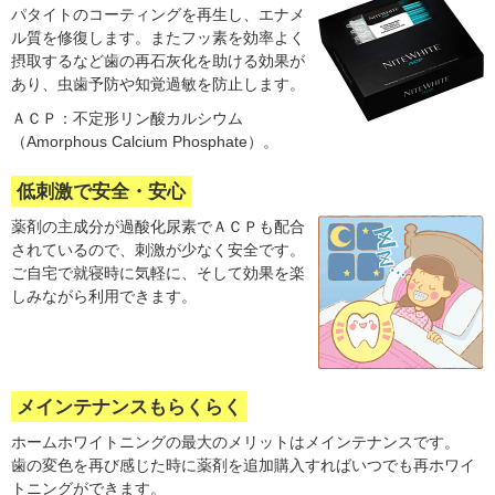
パタイトのコーティングを再生し、エナメ
ル質を修復します。またフッ素を効率よく
摂取するなど歯の再石灰化を助ける効果が
あり、虫歯予防や知覚過敏を防止します。
ＡＣＰ：不定形リン酸カルシウム
（Amorphous Calcium Phosphate）。
低刺激で安全・安心
薬剤の主成分が過酸化尿素でＡＣＰも配合
されているので、刺激が少なく安全です。
ご自宅で就寝時に気軽に、そして効果を楽
しみながら利用できます。
メインテナンスもらくらく
ホームホワイトニングの最大のメリットはメインテナンスです。
歯の変色を再び感じた時に薬剤を追加購入すればいつでも再ホワイ
トニングができます。