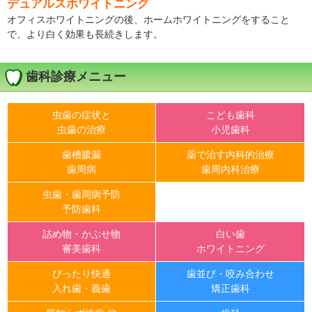
デュアルスホワイトニング
オフィスホワイトニングの後、ホームホワイトニングをすること
で、より白く効果も長続きします。
歯科診療メニュー
虫歯の症状と
こども歯科
虫歯の治療
小児歯科
歯槽膿漏
薬で治す内科的治療
歯周病
歯周内科治療
虫歯・歯周病予防
予防歯科
詰め物・かぶせ物
白い歯
審美歯科
ホワイトニング
ぴったり快適
歯並び・咬み合わせ
入れ歯・義歯
矯正歯科